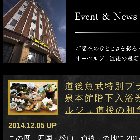
道後魚武特別プ
泉本館階下入浴
ルジュ道後の和食
2014.12.05 UP
この度、四国・松山「道後」の地に 2014