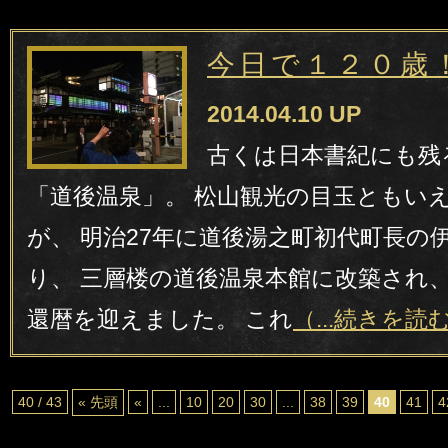
今日で１２０歳
2014.04.10 UP
古くは日本書紀にも残
「道後温泉」。 松山観光の目玉ともい
が、 明治27年に道後湯之町初代町長の
り、 三層楼の道後温泉本館に改築され、
還暦を迎えました。 これ
（...続きを読
40 / 43
« 先頭
«
...
10
20
30
...
38
39
40
41
4