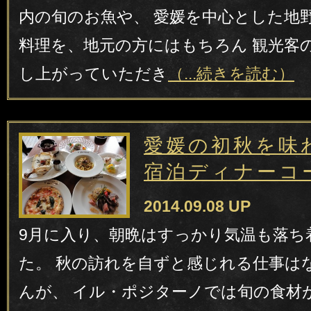
内の旬のお魚や、 愛媛を中心とした地
料理を、地元の方にはもちろん 観光客
し上がっていただき
（...続きを読む）
愛媛の初秋を味
宿泊ディナーコ
2014.09.08 UP
9月に入り、朝晩はすっかり気温も落ち
た。 秋の訪れを自ずと感じれる仕事は
んが、 イル・ポジターノでは旬の食材