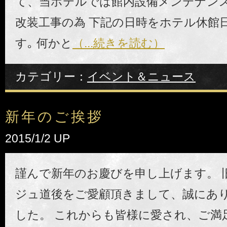
て、当ホテルでは館内設備メンテナンス
改装工事の為 下記の日時をホテル休館
す｡ 何かと
（...続きを読む）
カテゴリー：
イベント＆ニュース
新年のご挨拶
2015/1/2 UP
謹んで新年のお慶びを申し上げます。 
ジュ道後をご愛顧頂きまして、誠にあ
した。 これからも皆様に愛され、ご満