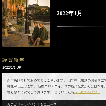
2022年1月
謹賀新年
2022/1/1 UP
新年あけましておめでとうございます。 旧年中は格別のお引き立
御礼申し上げます。 新型コロナウイルスの感染拡大からほぼ２年
境も徐々に変化しております。 こういった時
（...続きを読む）
カテゴリー：
イベント＆ニュース