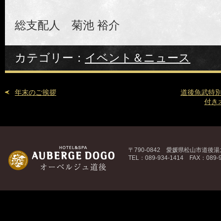
総支配人 菊池 裕介
カテゴリー：
イベント＆ニュース
年末のご挨拶
道後魚武特
付き
〒790-0842 愛媛県松山市道後湯之
TEL：089-934-1414 FAX：089-9