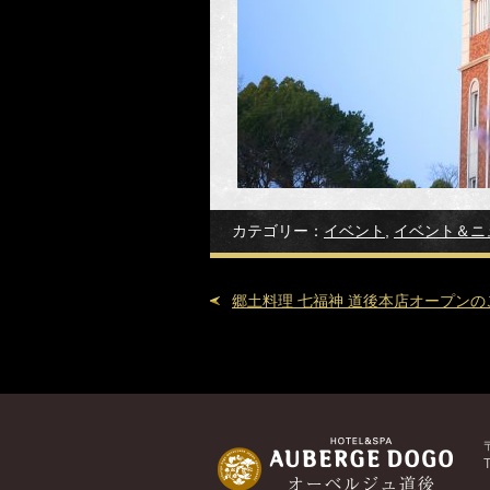
カテゴリー：
イベント
,
イベント＆ニ
郷土料理 七福神 道後本店オープンの