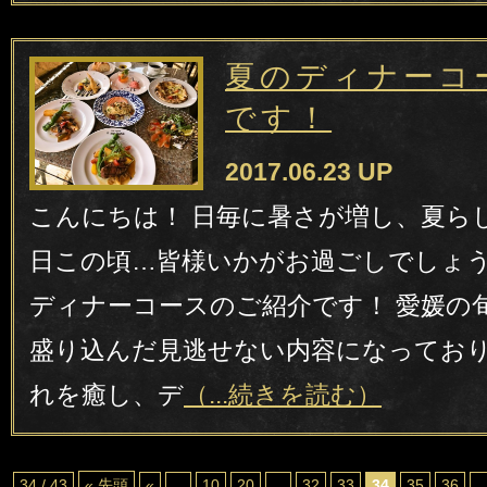
夏のディナーコ
です！
2017.06.23 UP
こんにちは！ 日毎に暑さが増し、夏ら
日この頃…皆様いかがお過ごしでしょう
ディナーコースのご紹介です！ 愛媛の
盛り込んだ見逃せない内容になっており
れを癒し、デ
（...続きを読む）
34 / 43
« 先頭
«
...
10
20
...
32
33
34
35
36
..