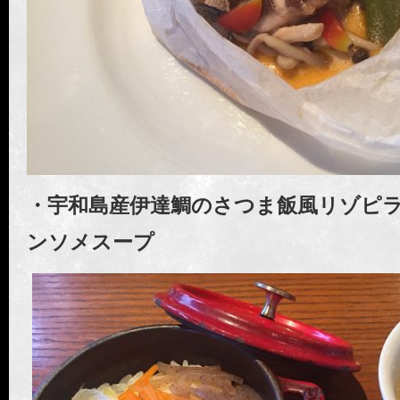
・宇和島産伊達鯛のさつま飯風リゾピ
ンソメスープ