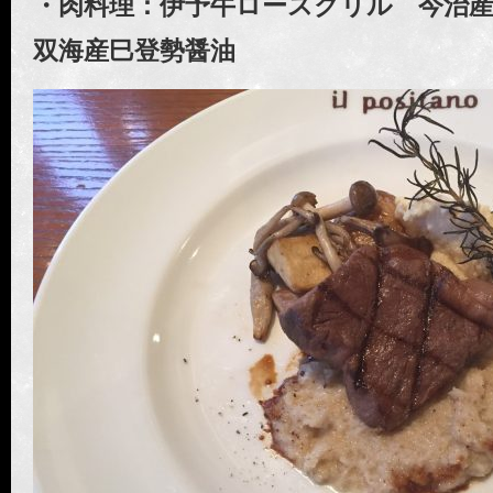
・肉料理：伊予牛ロースグリル 今治
双海産巳登勢醤油