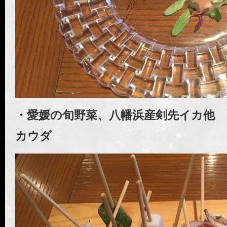
・愛媛の旬野菜、八幡浜産剣先イカ他
カウダ