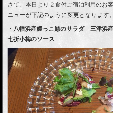
さて、本日より２食付ご宿泊利用のお
ニューが下記のように変更となります
・八幡浜産媛っこ鯵のサラダ
三津浜
七折小梅のソース