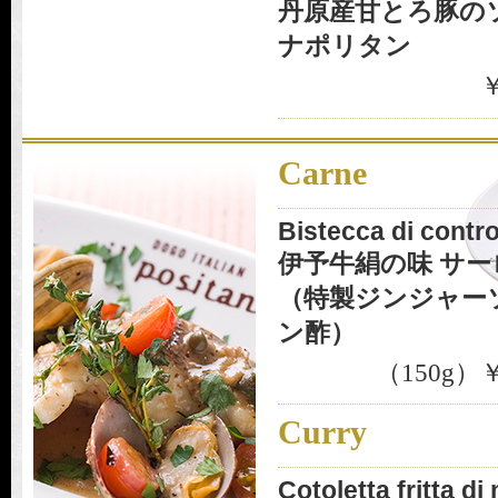
丹原産甘とろ豚の
ナポリタン
￥
Carne
Bistecca di contro
伊予牛絹の味 サ
（特製ジンジャーソ
ン酢）
（150g）￥
Curry
Cotoletta fritta d