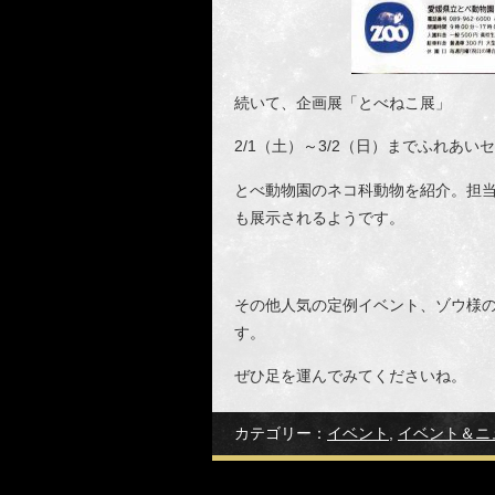
続いて、企画展「とべねこ展」
2/1（土）～3/2（日）までふれあい
とべ動物園のネコ科動物を紹介。担
も展示されるようです。
その他人気の定例イベント、ゾウ様
す。
ぜひ足を運んでみてくださいね。
カテゴリー：
イベント
,
イベント＆ニ