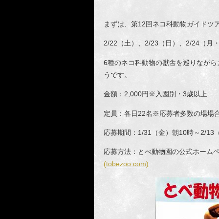
まずは、第12回ネコ科動物ガイドツ
2/22（土）、2/23（日）、2/24（月
6種のネコ科動物の獣舎を巡りながら
うです。
金額：2,000円※入園別・3歳以上
定員：各日22名※応募者多数の場場
応募期間：1/31（金）朝10時～2/13
応募方法：とべ動物園の公式ホーム
(tobezoo.com)