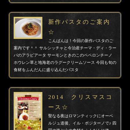
新作パスタのご案内
☆
こんばんは！今回の新作パスタのご
案内です＾＾ サルシッチャと今治産チーマ・ディ・ラー
パのアラビアータ サーモンときのこのペペロンチーノ
ホウレン草と地海老のラグークリームソース 今回も旬の
食材をふんだんに盛り込んだパスタ
2014 クリスマスコ
ース☆
聖なる夜はロマンティックにオーベ
ルジュ道後、イル・ポジターノで♪ 四