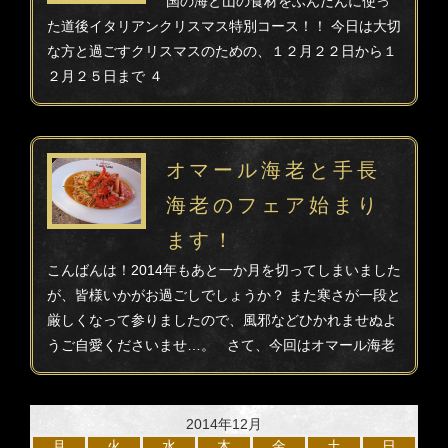
国の海と山の食材をふんだんに使っ
た道後イタリアンクリスマス特別コース！！ 今日は大切
な方と過ごすクリスマスのための、１２月２２日から１
２月２５日まで ４
オマール海老と手長
海老のフェア始まり
ます！
こんばんは！2014年もあと一か月を切ってしまいました
が、皆様いかがお過ごしでしょうか？ また寒さが一段と
厳しくなって参りましたので、風邪などひかれませぬよ
うご自愛くださいませ…。 さて、今回はオマール海老
2014年12月
月
火
水
木
金
土
日