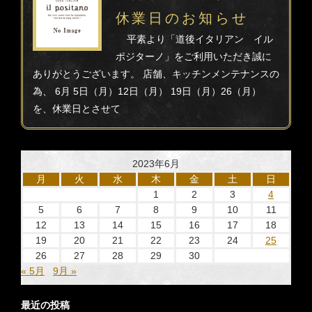
休業日のお知らせ
平素より「道後イタリアン イル
ポジターノ」をご利用いただき誠に
ありがとうございます。 店舗、キッチンメンテナンスの
為、 6月 5日（月）12日（月） 19日（月）26（月）
を、休業日とさせて
2023年6月
月
火
水
木
金
土
日
1
2
3
4
5
6
7
8
9
10
11
12
13
14
15
16
17
18
19
20
21
22
23
24
25
26
27
28
29
30
« 5月
9月 »
最近の投稿