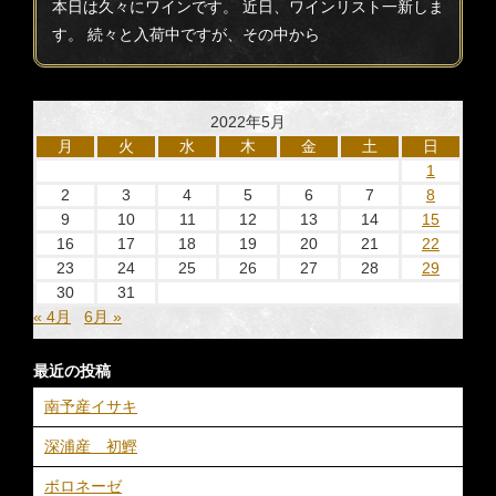
本日は久々にワインです。 近日、ワインリスト一新しま
す。 続々と入荷中ですが、その中から
2022年5月
月
火
水
木
金
土
日
1
2
3
4
5
6
7
8
9
10
11
12
13
14
15
16
17
18
19
20
21
22
23
24
25
26
27
28
29
30
31
« 4月
6月 »
最近の投稿
南予産イサキ
深浦産 初鰹
ボロネーゼ