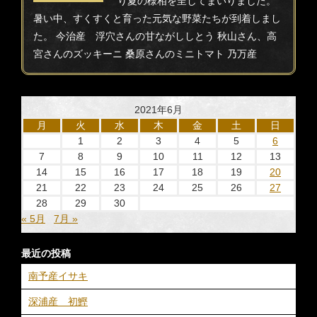
り夏の様相を呈してまいりました。
暑い中、すくすくと育った元気な野菜たちが到着しまし
た。 今治産 浮穴さんの甘ながししとう 秋山さん、高
宮さんのズッキーニ 桑原さんのミニトマト 乃万産
2021年6月
月
火
水
木
金
土
日
1
2
3
4
5
6
7
8
9
10
11
12
13
14
15
16
17
18
19
20
21
22
23
24
25
26
27
28
29
30
« 5月
7月 »
最近の投稿
南予産イサキ
深浦産 初鰹