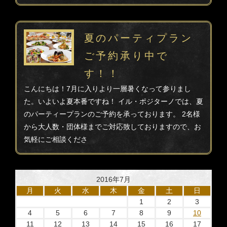
夏のパーティプラン
ご予約承り中で
す！！
こんにちは！7月に入りより一層暑くなって参りまし
た。いよいよ夏本番ですね！ イル・ポジターノでは、夏
のパーティープランのご予約を承っております。 2名様
から大人数・団体様までご対応致しておりますので、お
気軽にご相談くださ
2016年7月
月
火
水
木
金
土
日
1
2
3
4
5
6
7
8
9
10
11
12
13
14
15
16
17