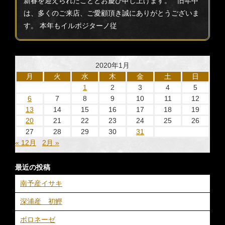
新春を迎えられたこととお慶び申し上げます。 旧年中
は、多くのご来店、ご愛顧頂き誠にありがとうございま
す。 本年もイルポジターノ従
2020年1月
月
火
水
木
金
土
日
1
2
3
4
5
6
7
8
9
10
11
12
13
14
15
16
17
18
19
20
21
22
23
24
25
26
27
28
29
30
31
« 12月
2月 »
最近の投稿
南予産イサキ
深浦産 初鰹
ボロネーゼ