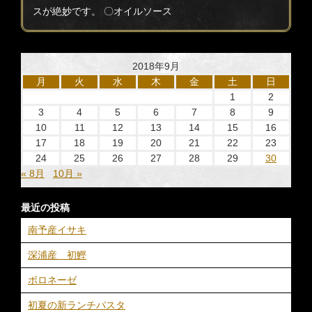
スが絶妙です。 〇オイルソース
2018年9月
月
火
水
木
金
土
日
1
2
3
4
5
6
7
8
9
10
11
12
13
14
15
16
17
18
19
20
21
22
23
24
25
26
27
28
29
30
« 8月
10月 »
最近の投稿
南予産イサキ
深浦産 初鰹
ボロネーゼ
初夏の新ランチパスタ