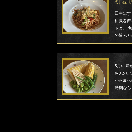
初夏
日中はす
初夏を飾
トと、 
の旨みと
5月の嵐
さんのご
から夏へ
時期なら