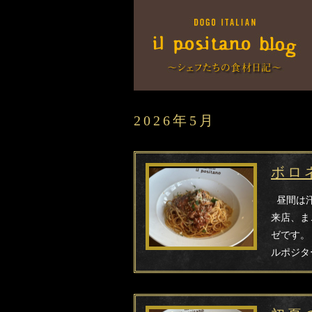
2026年5月
ボロ
昼間は汗
来店、ま
ゼです。
ルポジタ