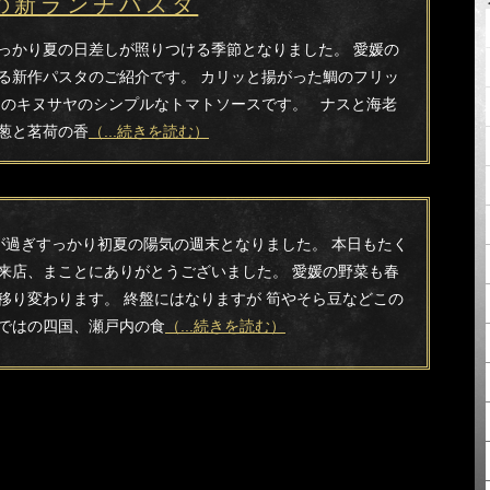
の新ランチパスタ
っかり夏の日差しが照りつける季節となりました。 愛媛の
る新作パスタのご紹介です。 カリッと揚がった鯛のフリッ
旬のキヌサヤのシンプルなトマトソースです。 ナスと海老
葱と茗荷の香
（...続きを読む）
が過ぎすっかり初夏の陽気の週末となりました。 本日もたく
来店、まことにありがとうございました。 愛媛の野菜も春
移り変わります。 終盤にはなりますが 筍やそら豆などこの
ではの四国、瀬戸内の食
（...続きを読む）