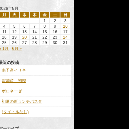
2026年5月
月
火
水
木
金
土
日
1
2
3
4
5
6
7
8
9
10
11
12
13
14
15
16
17
18
19
20
21
22
23
24
25
26
27
28
29
30
31
« 1月
6月 »
最近の投稿
南予産イサキ
深浦産 初鰹
ボロネーゼ
初夏の新ランチパスタ
(タイトルなし)
アーカイブ