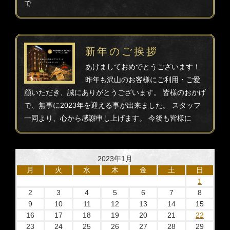
で
新年のご挨拶
あけましておめでとうございます！
昨年も沢山のお客様にご利用・ご愛
顧いただき、誠にありがとうございます。 皆様のおかげ
で、無事に2023年を迎える事が出来ました。 スタッフ
一同より、心から感謝申し上げます。 今後も皆様に
2023年1月
月
火
水
木
金
土
日
1
2
3
4
5
6
7
8
9
10
11
12
13
14
15
16
17
18
19
20
21
22
23
24
25
26
27
28
29