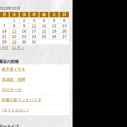
2013年10月
月
火
水
木
金
土
日
1
2
3
4
5
6
7
8
9
10
11
12
13
14
15
16
17
18
19
20
21
22
23
24
25
26
27
28
29
30
31
« 9月
11月 »
最近の投稿
南予産イサキ
深浦産 初鰹
ボロネーゼ
初夏の新ランチパスタ
(タイトルなし)
アーカイブ