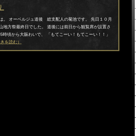
り
は。 オーベルジュ道後 総支配人の菊池です。 先日１０月
山地方祭最終日でした。 道後には前日から観覧席が設置さ
の5時頃から大賑わいで、 「もてこーい！もてこーい！！」
.続きを読む）