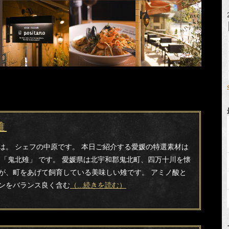
雉
は。 シェフの中原です。 本日ご紹介する愛媛の特選素材は
 「鬼北雉」 です。 愛媛県は北宇和郡鬼北町、四万十川を懐
が、町をあげて飼育している美味しい雉です。 アミノ酸と
ンをバランス良く含む
（...続きを読む）