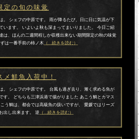
限定の旬の味覚
は。 シェフの中原です。 雨が降るたび、日に日に気温が下
ています。 いよいよ秋も深まってまいりました。 今日ご紹
達は、ほんの二週間程しか収穫出来ない期間限定の秋の味覚
まずは一番手前の柿ノ木
（...続きを読む）
スメ鮮魚入荷中！
は。 シェフの中原です。 台風も過ぎ去り、漸く求める魚が
です。 どちらも三津浜港で揚がりました あこう鯛とカマス
あこう鯛は、都会では高級魚の扱いですが、 愛媛ではリーズ
お出し出来ます。 逆
（...続きを読む）