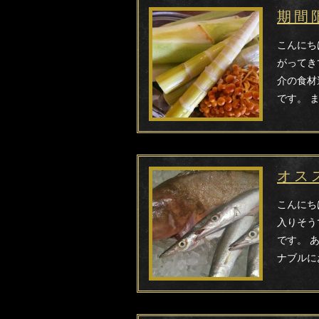
期間
こんにち
がってき
介の食材
です。 
オス
こんにち
入りそう
です。 
ナブルに