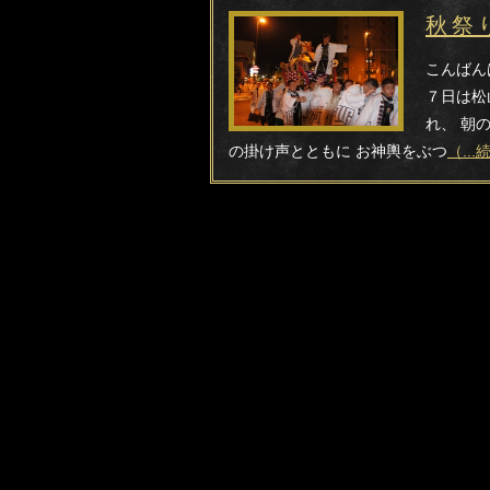
秋祭
こんばん
７日は松
れ、 朝
の掛け声とともに お神輿をぶつ
（..