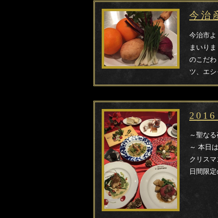
今治
今治市よ
まいりま
のこだわ
ツ、エシ
20
～聖なる
～ 本日
クリスマ
日間限定