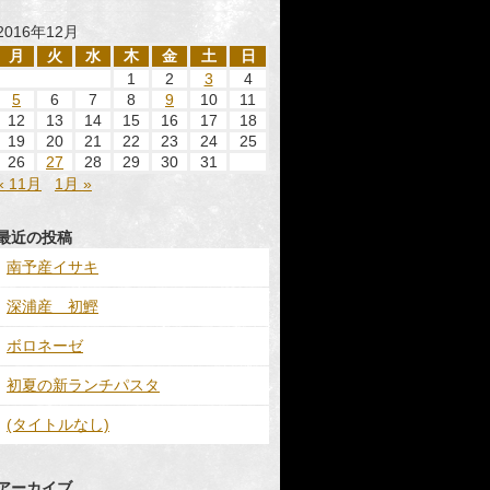
2016年12月
月
火
水
木
金
土
日
1
2
3
4
5
6
7
8
9
10
11
12
13
14
15
16
17
18
19
20
21
22
23
24
25
26
27
28
29
30
31
« 11月
1月 »
最近の投稿
南予産イサキ
深浦産 初鰹
ボロネーゼ
初夏の新ランチパスタ
(タイトルなし)
アーカイブ