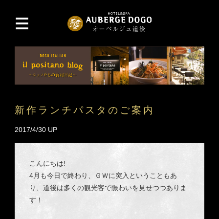
新作ランチパスタのご案内
2017/4/30 UP
こんにちは!
4月も今日で終わり、ＧＷに突入ということもあ
り、道後は多くの観光客で賑わいを見せつつありま
す！