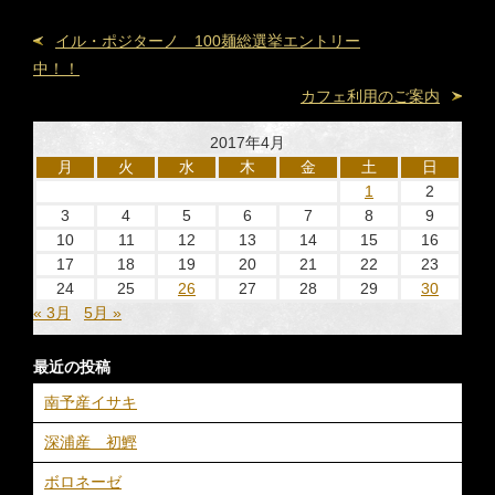
イル・ポジターノ 100麺総選挙エントリー
中！！
カフェ利用のご案内
2017年4月
月
火
水
木
金
土
日
1
2
3
4
5
6
7
8
9
10
11
12
13
14
15
16
17
18
19
20
21
22
23
24
25
26
27
28
29
30
« 3月
5月 »
最近の投稿
南予産イサキ
深浦産 初鰹
ボロネーゼ