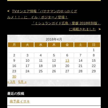
TVオンエア情報「バナナマンのせっかくグ
ルメ！！」に イル・ポジターノ登場！
「ミシュランガイド広島・愛媛 2018特別版」
に掲載されました
2018年4月
月
火
水
木
金
土
日
1
2
3
4
5
6
7
8
9
10
11
12
13
14
15
16
17
18
19
20
21
22
23
24
25
26
27
28
29
30
« 3月
5月 »
最近の投稿
南予産イサキ