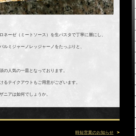
ロネーゼ（ミートソース）を生パスタで丁寧に層にし、
パルミジャーノレッジャーノをたっぷりと、
須の人気の一皿となっております。
けるテイクアウトもご用意がございます。
ザニアは如何でしょうか。
時短営業のお知らせ