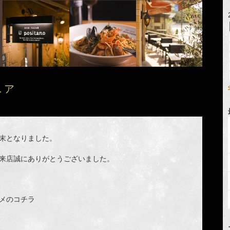
ニア
末となりました。
来店誠にありがとうございました。
メのコチラ