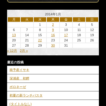
2014年1月
月
火
水
木
金
土
日
1
2
3
4
5
6
7
8
9
10
11
12
13
14
15
16
17
18
19
20
21
22
23
24
25
26
27
28
29
30
31
« 12月
2月 »
最近の投稿
南予産イサキ
深浦産 初鰹
ボロネーゼ
初夏の新ランチパスタ
(タイトルなし)