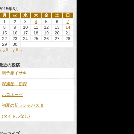
2015年6月
月
火
水
木
金
土
日
1
2
3
4
5
6
7
8
9
10
11
12
13
14
15
16
17
18
19
20
21
22
23
24
25
26
27
28
29
30
« 5月
7月 »
最近の投稿
南予産イサキ
深浦産 初鰹
ボロネーゼ
初夏の新ランチパスタ
(タイトルなし)
アーカイブ