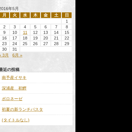
2016年5月
月
火
水
木
金
土
日
1
2
3
4
5
6
7
8
9
10
11
12
13
14
15
16
17
18
19
20
21
22
23
24
25
26
27
28
29
30
31
« 3月
6月 »
最近の投稿
南予産イサキ
深浦産 初鰹
ボロネーゼ
初夏の新ランチパスタ
(タイトルなし)