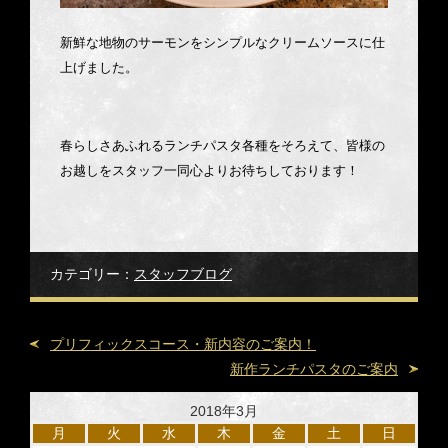
新鮮な地物のサーモンをシンプルなクリームソースに仕
上げました。
春らしさあふれるランチパスタ各種をそろえて、皆様の
お越しをスタッフ一同心よりお待ちしております！
カテゴリー：
スタッフブログ
プリフィックスコース・新内容のご案内！
新作ランチパスタのご案内
2018年3月
月
火
水
木
金
土
日