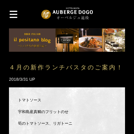
４月の新作ランチパスタのご案内！
2018/3/31 UP
トマトソース
宇和島産真鯛のフリットのせ
筍のトマトソース、リガトーニ