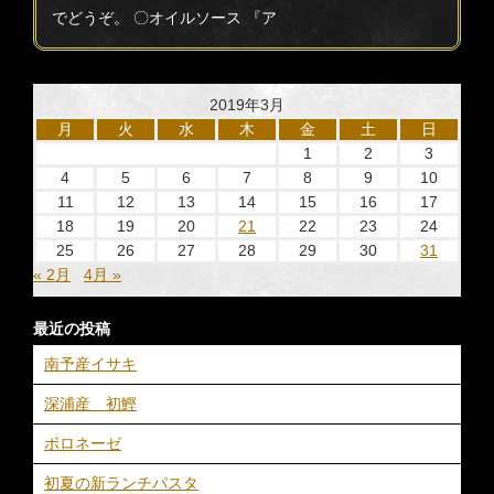
でどうぞ。 〇オイルソース 『ア
2019年3月
月
火
水
木
金
土
日
1
2
3
4
5
6
7
8
9
10
11
12
13
14
15
16
17
18
19
20
21
22
23
24
25
26
27
28
29
30
31
« 2月
4月 »
最近の投稿
南予産イサキ
深浦産 初鰹
ボロネーゼ
初夏の新ランチパスタ