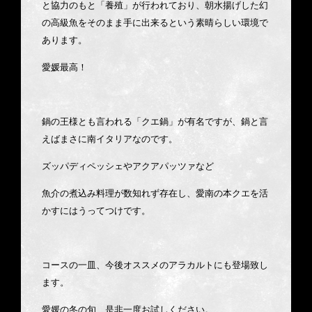
と協力のもと「養殖」が行われており、朝水揚げした幻
の高級魚をそのまま手に出来るという素晴らしい環境で
あります。
愛媛最高！
鍋の王様とも言われる「クエ鍋」が有名ですが、鍋と言
えばまさに南イタリアなのです。
ズッパディペッシェやアクアパッツァなど
魚介の煮込み料理が数知れず存在し、愛南の本クエを活
かすにはうってつけです。
コースの一皿、今後オススメのアラカルトにも登場致し
ます。
愛媛の冬の旬、是非一度お試しください。