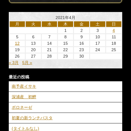
2021年4月
月
火
水
木
金
土
日
1
2
3
4
5
6
7
8
9
10
11
12
13
14
15
16
17
18
19
20
21
22
23
24
25
26
27
28
29
30
« 3月
5月 »
最近の投稿
南予産イサキ
深浦産 初鰹
ボロネーゼ
初夏の新ランチパスタ
(タイトルなし)