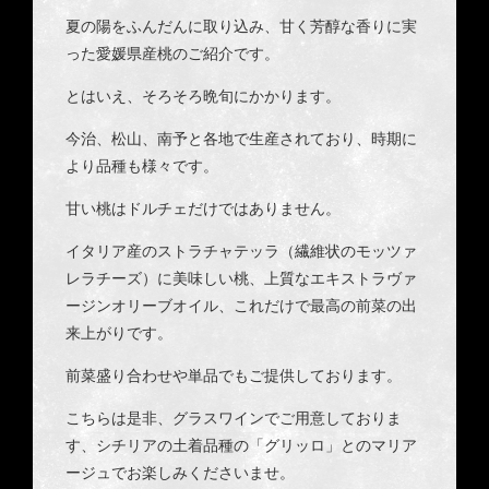
夏の陽をふんだんに取り込み、甘く芳醇な香りに実
った愛媛県産桃のご紹介です。
とはいえ、そろそろ晩旬にかかります。
今治、松山、南予と各地で生産されており、時期に
より品種も様々です。
甘い桃はドルチェだけではありません。
イタリア産のストラチャテッラ（繊維状のモッツァ
レラチーズ）に美味しい桃、上質なエキストラヴァ
ージンオリーブオイル、これだけで最高の前菜の出
来上がりです。
前菜盛り合わせや単品でもご提供しております。
こちらは是非、グラスワインでご用意しておりま
す、シチリアの土着品種の「グリッロ」とのマリア
ージュでお楽しみくださいませ。