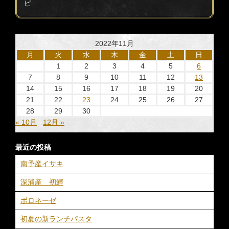
ピ
2022年11月
月
火
水
木
金
土
日
1
2
3
4
5
6
7
8
9
10
11
12
13
14
15
16
17
18
19
20
21
22
23
24
25
26
27
28
29
30
« 10月
12月 »
最近の投稿
南予産イサキ
深浦産 初鰹
ボロネーゼ
初夏の新ランチパスタ