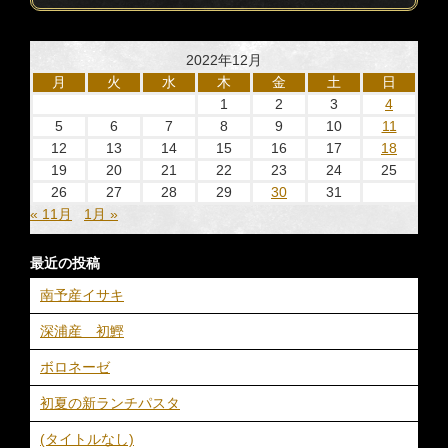
2022年12月
月
火
水
木
金
土
日
1
2
3
4
5
6
7
8
9
10
11
12
13
14
15
16
17
18
19
20
21
22
23
24
25
26
27
28
29
30
31
« 11月
1月 »
最近の投稿
南予産イサキ
深浦産 初鰹
ボロネーゼ
初夏の新ランチパスタ
(タイトルなし)