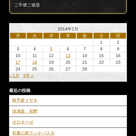
ご不便ご迷惑
2014年2月
月
火
水
木
金
土
日
1
2
3
4
5
6
7
8
9
10
11
12
13
14
15
16
17
18
19
20
21
22
23
24
25
26
27
28
« 1月
3月 »
最近の投稿
南予産イサキ
深浦産 初鰹
ボロネーゼ
初夏の新ランチパスタ