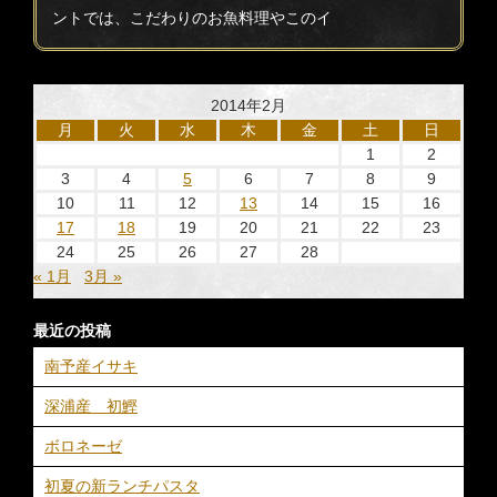
ントでは、こだわりのお魚料理やこのイ
2014年2月
月
火
水
木
金
土
日
1
2
3
4
5
6
7
8
9
10
11
12
13
14
15
16
17
18
19
20
21
22
23
24
25
26
27
28
« 1月
3月 »
最近の投稿
南予産イサキ
深浦産 初鰹
ボロネーゼ
初夏の新ランチパスタ