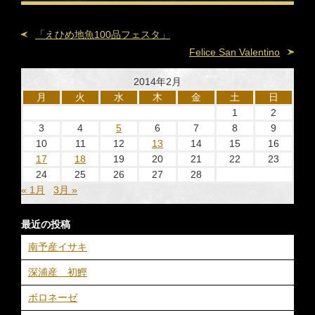
「えひめ地魚100品フェスタ」
Felice San Valentino
2014年2月
月
火
水
木
金
土
日
1
2
3
4
5
6
7
8
9
10
11
12
13
14
15
16
17
18
19
20
21
22
23
24
25
26
27
28
« 1月
3月 »
最近の投稿
南予産イサキ
深浦産 初鰹
ボロネーゼ