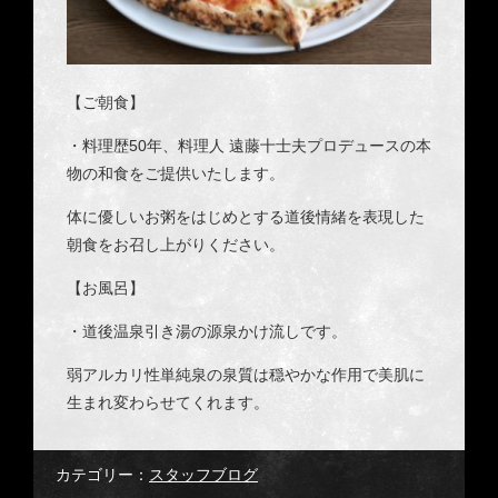
【ご朝食】
・料理歴50年、料理人 遠藤十士夫プロデュースの本
物の和食をご提供いたします。
体に優しいお粥をはじめとする道後情緒を表現した
朝食をお召し上がりください。
【お風呂】
・道後温泉引き湯の源泉かけ流しです。
弱アルカリ性単純泉の泉質は穏やかな作用で美肌に
生まれ変わらせてくれます。
カテゴリー：
スタッフブログ