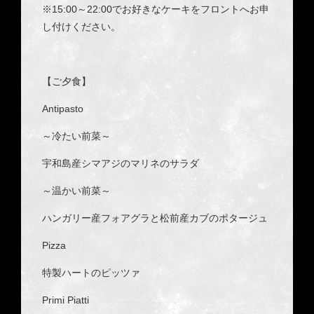
※15:00～22:00でお好きなケーキをフロントへお申
し付けください。
【ご夕食】
Antipasto
～冷たい前菜～
宇和島産シマアジのマリネのサラダ
～温かい前菜～
ハンガリー産フォアグラと松前産カブのポタージュ
Pizza
特製ハートのピッツァ
Primi Piatti