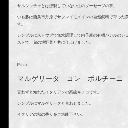
サルシッチャとは燻製していない生のソーセージの事。
いも豚は西条市丹原でサツマイモメインの自然飼料で育った
す。
シンプルにストウブで無水調理して内子産の有機バジルのジ
ストで、旬の地野菜と共に仕上げました。
Pizza
マルゲリータ コン ポルチーニ
言わずと知れたイタリアンの高級キノコです。
シンプルにマルゲリータと合わせました。
イタリアの秋の香りをご堪能下さい。