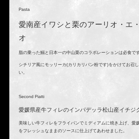
Pasta
愛南産イワシと栗のアーリオ・エ
オ
脂の乗った鰯と日本一の中山栗のコラボレーションは必食で
シチリア風にモッリーカ(カリカリパン粉です)をかけてお召
い。
Second Piatti
愛媛県産牛フィレのインパデッラ松山産イチジ
美味しい牛フィレをフライパンでミディアムに焼き上げ、愛
をフレッシュなままのソースに仕上げてあわせました。