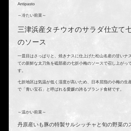
Antipasto
～冷たい前菜～
三津浜産タチウオのサラダ仕立て
のソース
一皿目はさっぱりと、焼きナスに仕上げた松山名産の甘いナ
ての新鮮な太刀魚を砥部産の七折小梅のソースで召し上がっ
す。
七折地区は気温が低く湿度が高いため、日本屈指の小梅の生
で「青い宝石」と呼ばれる愛媛の誇るブランド食材です。
～温かい前菜～
丹
原産いも豚の特製サルシッチャと旬の野菜の