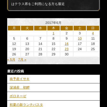
はテラス席をご利用になる方も最近
2017年6月
月
火
水
木
金
土
日
1
2
3
4
5
6
7
8
9
10
11
12
13
14
15
16
17
18
19
20
21
22
23
24
25
26
27
28
29
30
« 5月
7月 »
最近の投稿
南予産イサキ
深浦産 初鰹
ボロネーゼ
初夏の新ランチパスタ