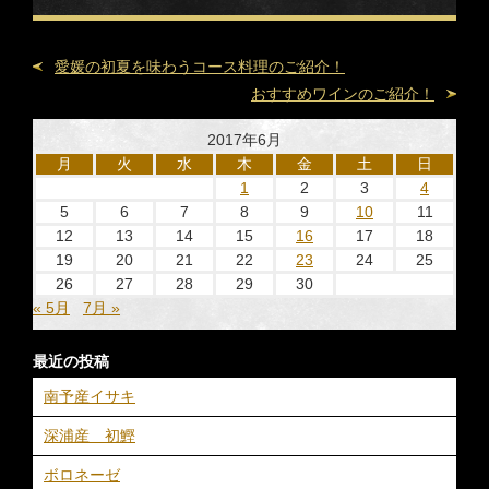
愛媛の初夏を味わうコース料理のご紹介！
おすすめワインのご紹介！
2017年6月
月
火
水
木
金
土
日
1
2
3
4
5
6
7
8
9
10
11
12
13
14
15
16
17
18
19
20
21
22
23
24
25
26
27
28
29
30
« 5月
7月 »
最近の投稿
南予産イサキ
深浦産 初鰹
ボロネーゼ