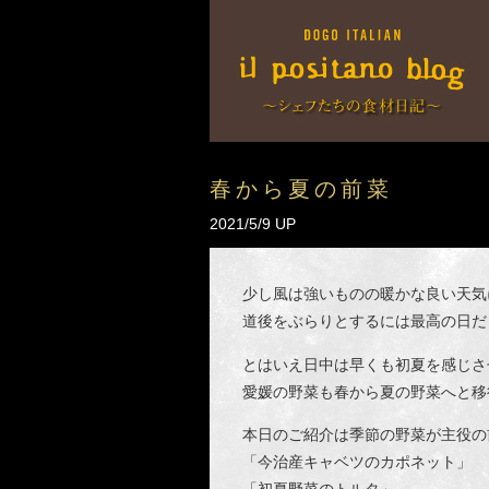
春から夏の前菜
2021/5/9 UP
少し風は強いものの暖かな良い天気
道後をぶらりとするには最高の日だ
とはいえ日中は早くも初夏を感じさ
愛媛の野菜も春から夏の野菜へと移
本日のご紹介は季節の野菜が主役の
「今治産キャベツのカポネット」