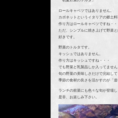
「初夏野菜のトルタ」
ロールキャベツではありません。
カポネットというイタリアの郷土料
作り方はロールキャベツですね・・
ただ、シンプルに焼き上げて野菜と
好きです。
野菜のトルタです。
キッシュではありません。
作り方はキッシュですね・・・
でも野菜と乳製品しか入ってません
旬の野菜の美味しさだけで完結して
季節の食材の良さを活かすのが「道
ランチの前菜にも色々な旬が登場し
是非、お楽しみ下さい。