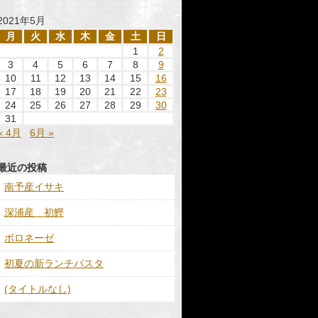
2021年5月
月
火
水
木
金
土
日
1
2
3
4
5
6
7
8
9
10
11
12
13
14
15
16
17
18
19
20
21
22
23
24
25
26
27
28
29
30
31
« 4月
6月 »
最近の投稿
南予産イサキ
深浦産 初鰹
ボロネーゼ
初夏の新ランチパスタ
(タイトルなし)