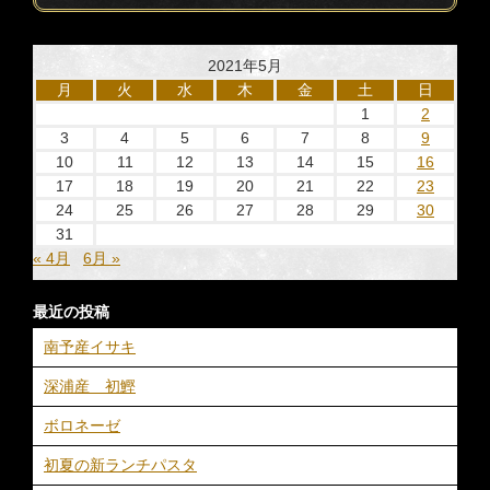
2021年5月
月
火
水
木
金
土
日
1
2
3
4
5
6
7
8
9
10
11
12
13
14
15
16
17
18
19
20
21
22
23
24
25
26
27
28
29
30
31
« 4月
6月 »
最近の投稿
南予産イサキ
深浦産 初鰹
ボロネーゼ
初夏の新ランチパスタ