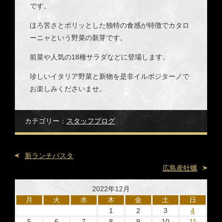
です。
ほろ苦さとポリッとした独特の食感が特徴でカタロ
ーニャという野菜の新芽です。
前菜や人気の18種サラダなどに登場します。
珍しいイタリア野菜と新物を是非イルポジターノで
お楽しみくださいませ。
カテゴリー：
スタッフブログ
新ランチパスタ
広島産牡蠣
2022年12月
月
火
水
木
金
土
日
1
2
3
4
5
6
7
8
9
10
11