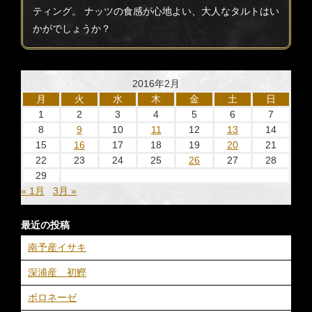
ティング。 ナッツの食感が心地よい、大人なタルトはい
かがでしょうか？
2016年2月
月
火
水
木
金
土
日
1
2
3
4
5
6
7
8
9
10
11
12
13
14
15
16
17
18
19
20
21
22
23
24
25
26
27
28
29
« 1月
3月 »
最近の投稿
南予産イサキ
深浦産 初鰹
ボロネーゼ