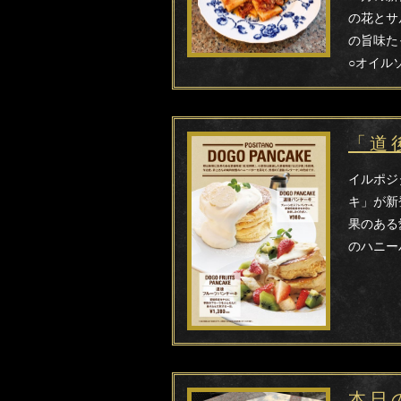
の花とサ
の旨味た
○オイル
「道
イルポジ
キ」が新
果のある
のハニー
本日