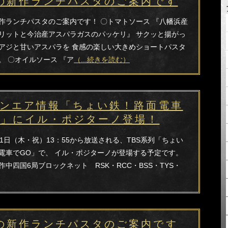
の新作ランチパスタのご案内です
作ランチパスタのご案内です！ 〇トマトソース 『八幡浜産
リットと今治産アスパラガスのパッケリ』 サクッと揚がっ
アジと甘いアスパラを 食感の楽しい大きめショートパスタ
。 〇オイルソース 『ア
（...続きを読む）
オンエア情報「ちょい鉄！路面電車
O」にイル・ポジターノ登場！
21日（木・祝）13：55から放送される、TBS系列「ちょい
電車でGO」で、 イル・ポジターノが登場する予定です。
制作中四国6局ブロックネット RSK・RCC・BSS・TYS・
の新作ランチパスタのご案内です