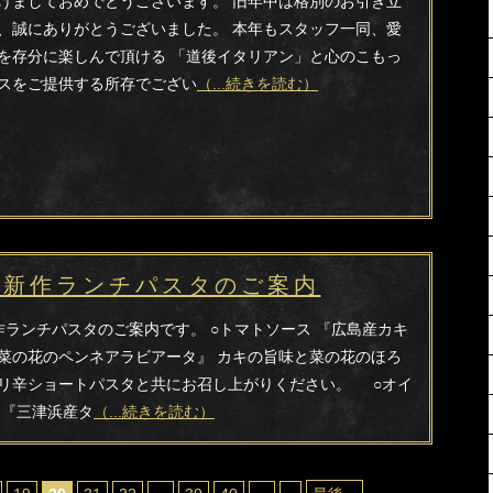
けましておめでとうございます。 旧年中は格別のお引き立
、誠にありがとうございました。 本年もスタッフ一同、愛
を存分に楽しんで頂ける 「道後イタリアン」と心のこもっ
スをご提供する所存でござい
（...続きを読む）
の新作ランチパスタのご案内
作ランチパスタのご案内です。 ○トマトソース 『広島産カキ
菜の花のペンネアラビアータ』 カキの旨味と菜の花のほろ
リ辛ショートパスタと共にお召し上がりください。 ○オイ
 『三津浜産タ
（...続きを読む）