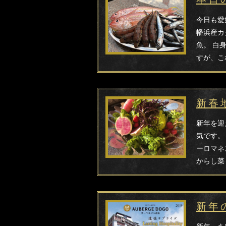
今日も愛
幡浜産カ
魚。 白
すが、こ
新春
新年を迎
気です。
ーロマネ
からし菜
新年