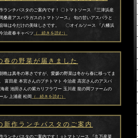
作ランチパスタのご案内です！ 〇トマトソース 『三津浜産
周桑産アスパラガスのトマトソース』 旬の甘いアスパラと
旨味は今だけの美味しさです。 〇オイルソース 『八幡浜
今治産春キャベツ
（...続きを読む）
の春の野菜が届きました
朝晩は真冬の寒さですが、愛媛の野菜は冬から春に移ってま
。 富田産 本宮さんのプチトマト 今治産 高宮さんのアスパ
吉海産 池田さんの紫カリフラワー 玉川産 龍の岡ファームの
ール 上浦産 松岡
（...続きを読む）
の新作ランチパスタのご案内
作ランチパスタのご案内です！ ○トマトソース 『久万産菜