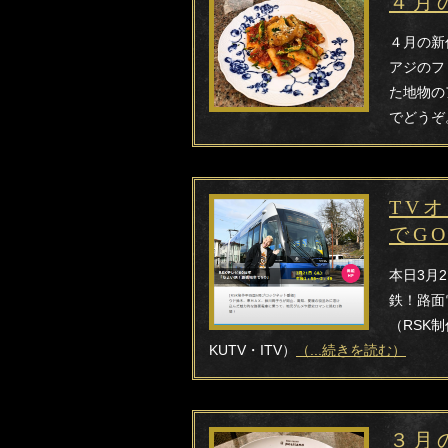
４月
４月の新
アジのフ
た地物の
でどうぞ
TV
でG
本日3月
鉄！路面
（RSK
KUTV・ITV）
（...続きを読む）
３月