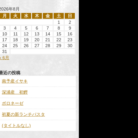
2026年8月
月
火
水
木
金
土
日
1
2
3
4
5
6
7
8
9
10
11
12
13
14
15
16
17
18
19
20
21
22
23
24
25
26
27
28
29
30
31
« 6月
最近の投稿
南予産イサキ
深浦産 初鰹
ボロネーゼ
初夏の新ランチパスタ
(タイトルなし)