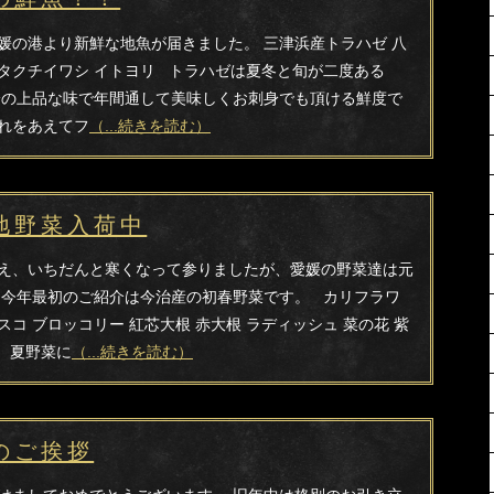
媛の港より新鮮な地魚が届きました。 三津浜産トラハゼ 八
タクチイワシ イトヨリ トラハゼは夏冬と旬が二度ある
身の上品な味で年間通して美味しくお刺身でも頂ける鮮度で
れをあえてフ
（...続きを読む）
地野菜入荷中
え、いちだんと寒くなって参りましたが、愛媛の野菜達は元
 今年最初のご紹介は今治産の初春野菜です。 カリフラワ
スコ ブロッコリー 紅芯大根 赤大根 ラディッシュ 菜の花 紫
 夏野菜に
（...続きを読む）
のご挨拶