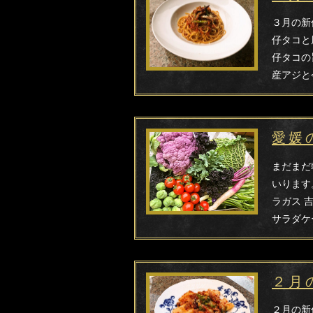
３月の新
仔タコと
仔タコの
産アジと
愛媛
まだまだ
いります
ラガス 
サラダケ
２月
２月の新