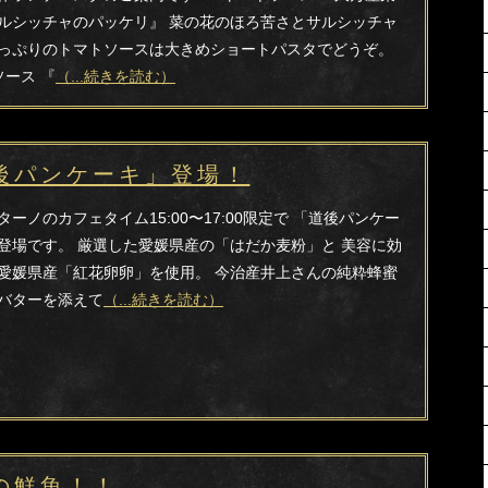
ルシッチャのパッケリ』 菜の花のほろ苦さとサルシッチャ
っぷりのトマトソースは大きめショートパスタでどうぞ。
ソース 『
（...続きを読む）
後パンケーキ」登場！
ターノのカフェタイム15:00〜17:00限定で 「道後パンケー
登場です。 厳選した愛媛県産の「はだか麦粉」と 美容に効
愛媛県産「紅花卵卵」を使用。 今治産井上さんの純粋蜂蜜
バターを添えて
（...続きを読む）
の鮮魚！！