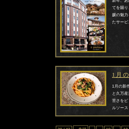
新年、あ
てを賜り
媛の魅力
たサービ
1月
1月の新
と久万産
苦さをピ
ルソース